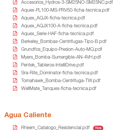
Accesorios_Hydros-3-SM25NO-SM25NC.pdf
Aquex-PL100-MS-PRV50-ficha-tecnica.pdf
Aquex_AQJX-ficha-tecnica.pdf
Aquex_AQJX100-A-ficha-tecnica.pdf
Aquex_Serie-HAF-ficha-tecnica.pdf
Berkeley_Bombas-Centrifugas-Tipo-B.pdf
Grundfos_Equipo-Presion-Auto-MQ.pdf
Myers_Bomba-Sumergible-AN-4VH.pdf
Pentek_Tableros-IntelliDrive.pdf
Sra-Rite_Dominator-ficha-tecnica.pdf
Tomahawk_Bomba-Centrifuga-TW.pdf
WellMate_Tanques-ficha-tecnica.pdf
Agua Caliente
Rheem_Catalogo_Residencial.pdf
Nva